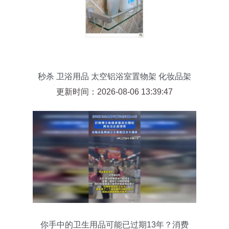
秒杀 卫浴用品 太空铝浴室置物架 化妆品架
玻璃架 6716秒杀特供 当当网热卖 销售冠
更新时间：2026-08-06 13:39:47
军怎么样,好不好
你手中的卫生用品可能已过期13年？消费