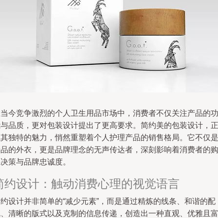
在当今竞争激烈的个人卫生用品市场中，消费者不仅关注产品的
能与品质，更对包装设计提出了更高要求。简约美的包装设计，
以其独特的魅力，悄然重塑着个人护理产品的销售格局。它不仅
产品的外衣，更是品牌理念的无声传达者，深刻影响着消费者的
买决策与品牌忠诚度。
简约设计：触动消费心理的视觉语言
简约设计并非简单的“减少元素”，而是通过精炼的线条、和谐的配
色、清晰的版式以及克制的信息传递，创造出一种直观、优雅且