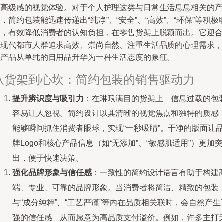
有高级感的视觉体验。对于个人护理这类与日常生活息息相关的
，简约包装能迅速传递出“纯净”、“安全”、“高效”、“环保”等积极
想，有效降低消费者的认知负担，在零售货架上脱颖而出。它迎
了现代都市人群追求高效、崇尚自然、注重生活品质的心理需求
使产品从单纯的日用品升华为一种生活态度的象征。
从货架到心坎：简约包装的销售驱动力
提升辨识度与吸引力
：在琳琅满目的货架上，信息过载的包
容易让人忽视。简约设计以其清晰的视觉焦点和独特的质感
能够瞬间抓住消费者眼球，实现“一秒吸睛”。干净的版面让
牌Logo和核心产品信息（如“无添加”、“敏感肌适用”）更加
出，便于快速决策。
强化品牌形象与信任感
：一致性的简约设计语言有助于构建
端、专业、可靠的品牌形象。当消费者将简洁、精致的包装
与“成分纯粹”、“工艺严谨”等内在品质相关联时，会自然产生
强的信任感，从而愿意为高品质支付溢价。例如，许多主打