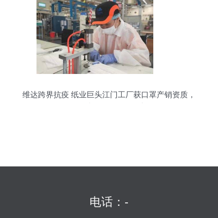
维达跨界抗疫 纸业巨头江门工厂获口罩产销资质，
个人卫生用品销售再添新军
电话：-