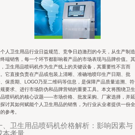
在个人卫生用品行业日益规范、竞争日趋激烈的今天，从生产制
到终端销售，每一个环节都影响着产品的市场表现与品牌价值。
中，卫生用品喷码机作为生产线上的关键设备，其重要性不言而
喻。它直接负责在产品或包装上清晰、准确地喷印生产日期、批
号、保质期、LOGO乃至二维码等信息，是保障产品质量追溯、符
法规要求、进行市场防伪和品牌营销的重要工具。本文将围绕卫
用品喷码机的核心议题——市场价格、批发采购、厂家选择，并
伸探讨其如何赋能个人卫生用品的销售，为行业从业者提供一份
面的参考。
一、卫生用品喷码机价格解析：影响因素与
成本考量